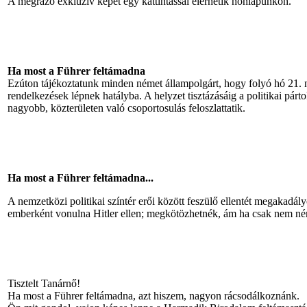
A megrázó exkluzív képet egy kattintással elérhetik honlapunkon.
Ha most a Führer feltámadna
Ezúton tájékoztatunk minden német állampolgárt, hogy folyó hó 21. n
rendelkezések lépnek hatályba. A helyzet tisztázásáig a politikai pár
nagyobb, közterületen való csoportosulás feloszlattatik.
Ha most a Führer feltámadna...
A nemzetközi politikai színtér erői között feszülő ellentét megakadá
emberként vonulna Hitler ellen; megkötözhetnék, ám ha csak nem némítj
Tisztelt Tanárnő!
Ha most a Führer feltámadna, azt hiszem, nagyon rácsodálkoznánk.