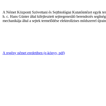
A Német Központi Szövettani és Sejtbiológiai Kutatóintézet egyik ter
h. c. Hans Günter által kifejlesztett sejtregeneráló berendezés segít
mechanikája által a sejtek termelődése elektrolízises módszerrel újra
A regény német eredetiben (e-könyv, pdf)