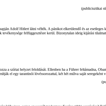
(publicisztikai 
apján Adolf Hitlert látni vélték. A pánikot elkerülendő és az esetlege
tok tevékenysége felfüggesztésre kerül. Bizonytalan ideig kijárási tilal
lyozza a szíriai helyzet feloldását. Ellenben ha a Führer feltámadna, 
ák el egy tarantinói lövéssorozattal, két hét múlva saját seregeként ve
(pu