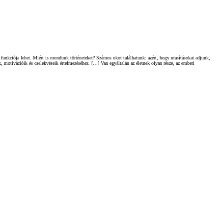
funkciója lehet. Miért is mondunk történeteket? Számos okot találhatunk: azért, hogy utasításokat adjunk,
 motivációik és cselekvéseik értelmezéséhez. […] Van egyáltalán az életnek olyan része, az emberi