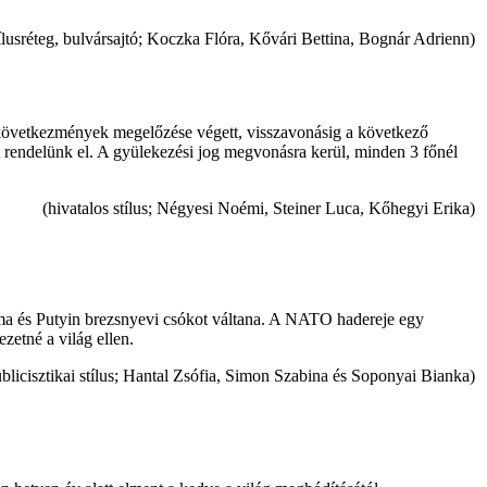
stílusréteg, bulvársajtó; Koczka Flóra, Kővári Bettina, Bognár Adrienn)
s következmények megelőzése végett, visszavonásig a következő
mat rendelünk el. A gyülekezési jog megvonásra kerül, minden 3 főnél
(hivatalos stílus; Négyesi Noémi, Steiner Luca, Kőhegyi Erika)
Obama és Putyin brezsnyevi csókot váltana. A NATO hadereje egy
zetné a világ ellen.
blicisztikai stílus; Hantal Zsófia, Simon Szabina és Soponyai Bianka)