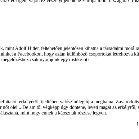
a? Ha igen, vajon ez veszélyt jelentene Európa többi országára? Talán
, mint Adolf Hitler, feltehetően jelentősen kihatna a társadalmi morálr
 minket a Facebookon, hogy aztán különböző csoportokat létrehozva kül
a megelőzéshez csak nyomjunk egy dislike-ot?
rbefuttatott erkélyéről, ijedtében valószínűleg újra meghalna. Zavarodo
ér nőt ölel... De amitől végképp úgy döntene, leveti magát az erkélyről, 
választaná, mint hogy ennek a káosznak részese legyen.
(