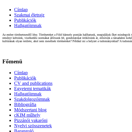
Címlap
Szakmai életrajz
Publikációk
Hallgatóimnak
Az ember történetmesélő lény. Történeteket a Föld bármely pontján hallhatunk, megtaláljuk őket mindegyik t
reményt keltsünk, viselkedési normákat állítsunk fel, gondolatokat örökítsünk át, erősítsük a társadalmi ko
kultúrának olyan területe, ahol nem mesélnek történeteket? Például mi a helyzet a tudományokkal? A tudom
Főmenü
Címlap
Publikációk
CV and publications
Egyetemi tematikák
Hallgatóimnak
Szakdolgozóimnak
Bibliográfia
Módszertani blog
cKIM műhely
Pizzánói vakaróni
Nyelvi szösszenetek
Barangoló