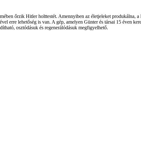
mében őrzik Hitler holttestét. Amennyiben az életjeleket produkálna, a
ségével erre lehetőség is van. A gép, amelyen Günter és társai 15 éven k
indítható, osztódásuk és regenerálódásuk megfigyelhető.