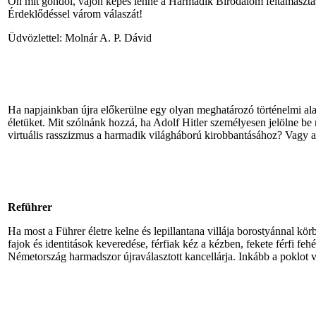
Ön mit gondol, vajon képes lenne a Harmadik Birodalom feltámasztásár
Érdeklődéssel várom válaszát!
Üdvözlettel: Molnár A. P. Dávid
Ha napjainkban újra előkerülne egy olyan meghatározó történelmi alak
életüket. Mit szólnánk hozzá, ha Adolf Hitler személyesen jelölne be
virtuális rasszizmus a harmadik világháború kirobbantásához? Vagy 
Reführer
Ha most a Führer életre kelne és lepillantana villája borostyánnal kö
fajok és identitások keveredése, férfiak kéz a kézben, fekete férfi feh
Németország harmadszor újraválasztott kancellárja. Inkább a poklot 