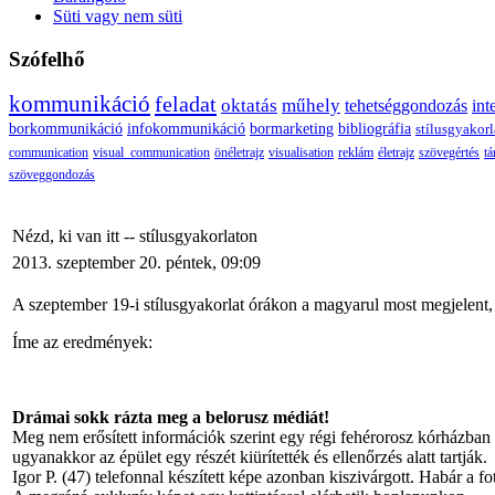
Süti vagy nem süti
Szófelhő
kommunikáció
feladat
oktatás
műhely
tehetséggondozás
int
borkommunikáció
infokommunikáció
bormarketing
bibliográfia
stílusgyakorl
communication
visual_communication
önéletrajz
visualisation
reklám
életrajz
szövegértés
tá
szöveggondozás
Nézd, ki van itt -- stílusgyakorlaton
2013. szeptember 20. péntek, 09:09
A szeptember 19-i stílusgyakorlat órákon a magyarul most megjelent
Íme az eredmények:
Drámai sokk rázta meg a belorusz médiát!
Meg nem erősített információk szerint egy régi fehérorosz kórházban egy
ugyanakkor az épület egy részét kiürítették és ellenőrzés alatt tartják.
Igor P. (47) telefonnal készített képe azonban kiszivárgott. Habár a f