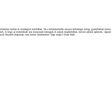
örténelmi korban és mindegyik kultúrában. Ha a történetmesélés ennyire különleges dolog, gyaníthatóan fontos 
héziót, és hogy az embereknek utat mutassunk önmaguk és mások megértéséhez, kulcsot adjunk igényeik, vágyaik,
ányok tényeken alapulnak, nem holmi történeteken! Vagy mégis? (Sean Hall)