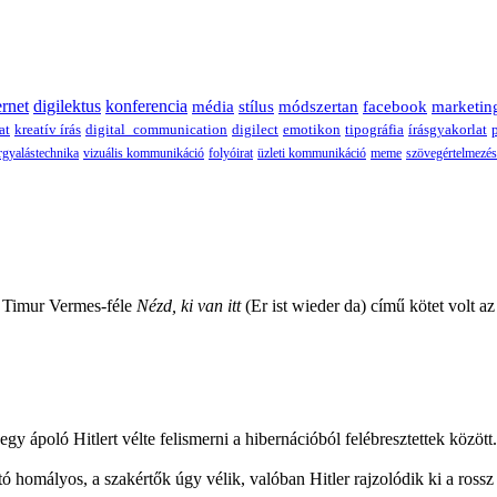
ernet
digilektus
konferencia
média
stílus
módszertan
facebook
marketin
at
kreatív írás
digital_communication
digilect
emotikon
tipográfia
írásgyakorlat
rgyalástechnika
vizuális kommunikáció
folyóirat
üzleti kommunikáció
meme
szövegértelmezés
, Timur Vermes-féle
Nézd, ki van itt
(Er ist wieder da) című kötet volt a
 ápoló Hitlert vélte felismerni a hibernációból felébresztettek között. A
otó homályos, a szakértők úgy vélik, valóban Hitler rajzolódik ki a ross