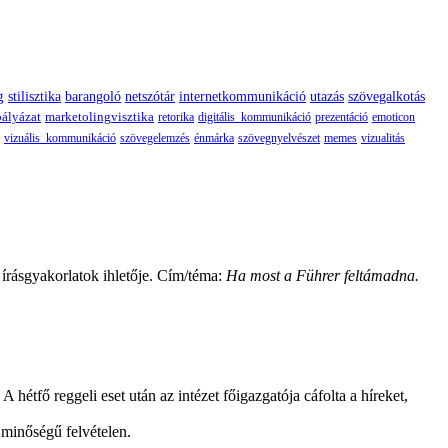
g
stilisztika
barangoló
netszótár
internetkommunikáció
utazás
szövegalkotás
pályázat
marketolingvisztika
retorika
digitális_kommunikáció
prezentáció
emoticon
vizuális_kommunikáció
szövegelemzés
énmárka
szövegnyelvészet
memes
vizualitás
z írásgyakorlatok ihletője. Cím/téma:
Ha most a Führer feltámadna.
 hétfő reggeli eset után az intézet főigazgatója cáfolta a híreket,
z minőségű felvételen.