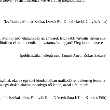
 hetven év alatt elment a kedve a világ meghódításától...
(levélstílus; Molnár Zsóka, Dezső Pál, Dukai Dávid, Gulyás Attila)
a. Mai rohanó világunkban az emberek leginkább virtuális térben élik
önítsen el minket etnikai hovatartozás alapján? Elég indok lenne-e a
(publicisztikai jellegű írás; Tamási Anett, Rókás Zsuzsa)
ttságának oka az egykori birodalmában uralkodó rendetlenség lenne: a
az egy óriásplakáton mosolygó nő lenne, azzal a felirattal:
publicisztikai stílus; Faniszló Kitti, Németh-Sára Klára, Kincses Edit)