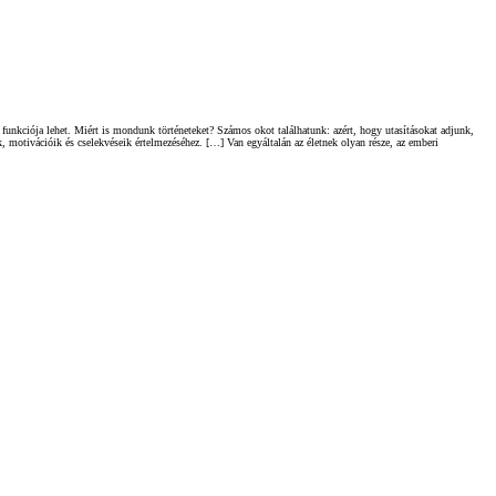
funkciója lehet. Miért is mondunk történeteket? Számos okot találhatunk: azért, hogy utasításokat adjunk,
 motivációik és cselekvéseik értelmezéséhez. […] Van egyáltalán az életnek olyan része, az emberi