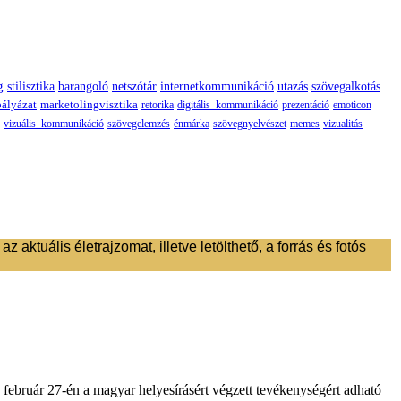
g
stilisztika
barangoló
netszótár
internetkommunikáció
utazás
szövegalkotás
pályázat
marketolingvisztika
retorika
digitális_kommunikáció
prezentáció
emoticon
vizuális_kommunikáció
szövegelemzés
énmárka
szövegnyelvészet
memes
vizualitás
uális életrajzomat, illetve letölthető, a forrás és fotós
február 27-én a magyar helyesírásért végzett tevékenységért adható