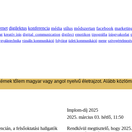
ernet
digilektus
konferencia
média
stílus
módszertan
facebook
marketin
at
kreatív írás
digital_communication
digilect
emotikon
tipográfia
írásgyakorlat
rgyalástechnika
vizuális kommunikáció
folyóirat
üzleti kommunikáció
meme
szövegértelmezés
 tőlem magyar vagy angol nyelvű életrajzot. Alább közlöm az akt
Implom-díj 2025
2025. március 03. hétfő, 11:50
ián, a felsőoktatási hallgatók
Rendkívül megtisztelő, hogy 2025. 