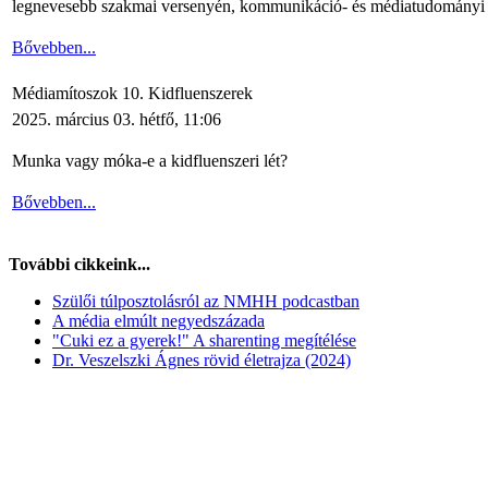
legnevesebb szakmai versenyén, kommunikáció- és médiatudományi t
Bővebben...
Médiamítoszok 10. Kidfluenszerek
2025. március 03. hétfő, 11:06
Munka vagy móka-e a kidfluenszeri lét?
Bővebben...
További cikkeink...
Szülői túlposztolásról az NMHH podcastban
A média elmúlt negyedszázada
"Cuki ez a gyerek!" A sharenting megítélése
Dr. Veszelszki Ágnes rövid életrajza (2024)