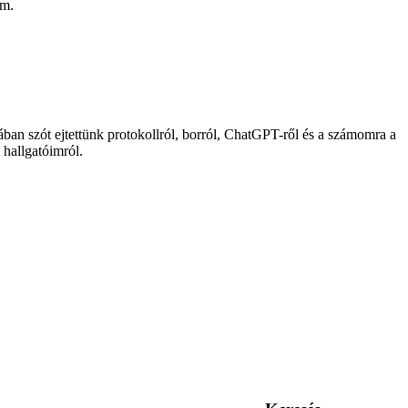
tem.
an szót ejtettünk protokollról, borról, ChatGPT-ről és a számomra a
hallgatóimról.