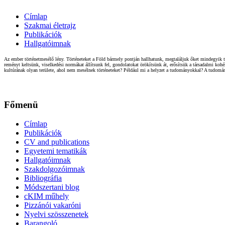
Címlap
Szakmai életrajz
Publikációk
Hallgatóimnak
Az ember történetmesélő lény. Történeteket a Föld bármely pontján hallhatunk, megtaláljuk őket mindegyik t
reményt keltsünk, viselkedési normákat állítsunk fel, gondolatokat örökítsünk át, erősítsük a társadalmi ko
kultúrának olyan területe, ahol nem mesélnek történeteket? Például mi a helyzet a tudományokkal? A tudom
Főmenü
Címlap
Publikációk
CV and publications
Egyetemi tematikák
Hallgatóimnak
Szakdolgozóimnak
Bibliográfia
Módszertani blog
cKIM műhely
Pizzánói vakaróni
Nyelvi szösszenetek
Barangoló