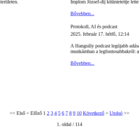
erületen.
Implom József-díj kitüntetettje let
Bővebben...
Protokoll, AI és podcast
2025. február 17. hétfő, 12:14
A Hangsúly podcast legújabb adásáb
munkámban a legfontosabbakról: a 
Bővebben...
<<
Első
<
Előző
1
2
3
4
5
6
7
8
9
10
Következő
>
Utolsó
>>
1. oldal / 114