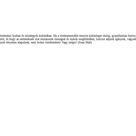
örténelmi korban és mindegyik kultúrában. Ha a történetmesélés ennyire különleges dolog, gyaníthatóan fontos 
héziót, és hogy az embereknek utat mutassunk önmaguk és mások megértéséhez, kulcsot adjunk igényeik, vágyaik,
ányok tényeken alapulnak, nem holmi történeteken! Vagy mégis? (Sean Hall)