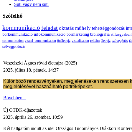
Süti vagy nem süti
Szófelhő
kommunikáció
feladat
oktatás
műhely
tehetséggondozás
int
borkommunikáció
infokommunikáció
bormarketing
bibliográfia
stílusgyakorl
communication
visual_communication
önéletrajz
visualisation
reklám
életrajz
szövegértés
tá
szöveggondozás
Veszelszki Ágnes rövid életrajza (2025)
2025. július 18. péntek, 14:37
Különböző rendezvényeken, megjelenéseken rendszeresen kérnek
megjelölésével használható portréképeket.
Bővebben...
Új OTDK-díjazottak
2025. április 26. szombat, 10:59
Két hallgatóm indult az idei Országos Tudományos Diákköri Konferenc