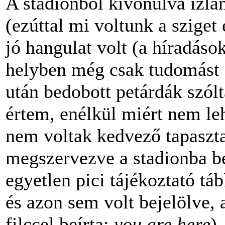
A stadionból kivonulva izla
(ezúttal mi voltunk a sziget
jó hangulat volt (a híradáso
helyben még csak tudomást 
után bedobott petárdák szól
értem, enélkül miért nem le
nem voltak kedvező tapasztal
megszervezve a stadionba b
egyetlen pici tájékoztató táb
és azon sem volt bejelölve, 
filccel beírta:
you are here
)