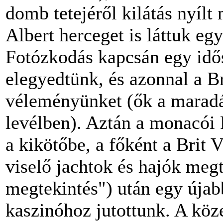
domb tetejéről kilátás nyílt
Albert herceget is láttuk eg
Fotózkodás kapcsán egy idős
elegyedtünk, és azonnal a Br
véleményünket (ők a maradá
levélben). Aztán a monacói
a kikötőbe, a főként a Brit V
viselő jachtok és hajók megt
megtekintés") után egy úja
kaszinóhoz jutottunk. A köz