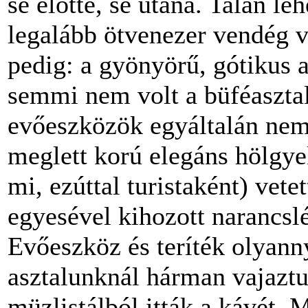
se előtte, se utána. Talán l
legalább ötvenezer vendég v
pedig: a gyönyörű, gótikus 
semmi nem volt a büféasztalo
evőeszközök egyáltalán nem
meglett korú elegáns hölgy
mi, ezúttal turistaként) vet
egyesével kihozott narancslé
Evőeszköz és teríték olyann
asztalunknál hárman vajaztu
müzlistálból itták a kávét. 