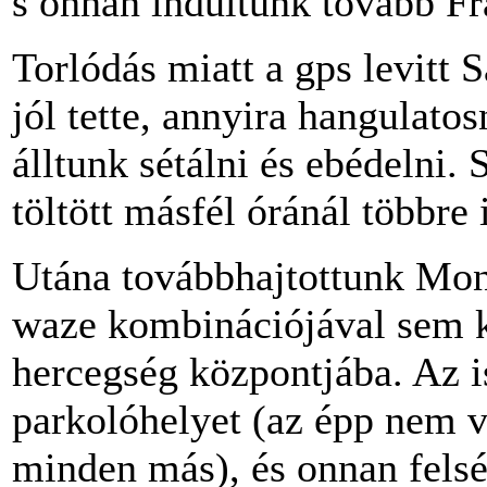
s onnan indultunk tovább Fr
Torlódás miatt a gps levitt
jól tette, annyira hangulato
álltunk sétálni és ebédelni.
töltött másfél óránál többre i
Utána továbbhajtottunk Mo
waze kombinációjával sem k
hercegség központjába. Az i
parkolóhelyet (az épp nem v
minden más), és onnan felsé