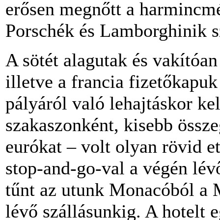
erősen megnőtt a harmincmét
Porschék és Lamborghinik 
A sötét alagutak és vakítóa
illetve a francia fizetőkapu
pályáról való lehajtáskor ke
szakaszonként, kisebb összeg
eurókat – volt olyan rövid e
stop-and-go-val a végén lé
tűnt az utunk Monacóból a M
lévő szállásunkig. A hotelt