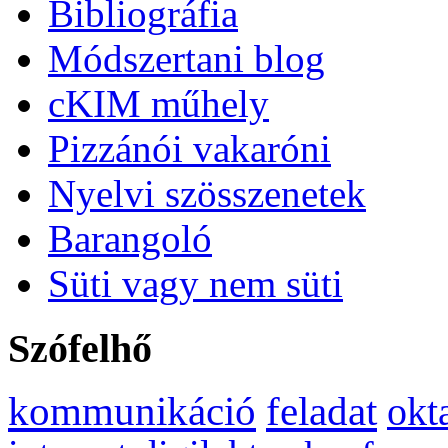
Bibliográfia
Módszertani blog
cKIM műhely
Pizzánói vakaróni
Nyelvi szösszenetek
Barangoló
Süti vagy nem süti
Szófelhő
kommunikáció
feladat
okt