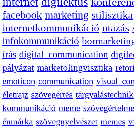
internet
digilektus
konferen
facebook
marketing
stilisztika
internetkommunikáció
utazás
infokommunikáció
bormarketin
írás
digital_communication
digile
pályázat
marketolingvisztika
retor
emoticon
communication
visual_co
életrajz
szövegértés
tárgyalástechnik
kommunikáció
meme
szövegértelme
énmárka
szövegnyelvészet
memes
v