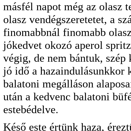
másfél napot még az olasz t
olasz vendégszeretetet, a szá
finomabbnál finomabb olasz 
jókedvet okozó aperol spritz
végig, de nem bántuk, szép
jó idő a hazaindulásunkkor 
balatoni megálláson alaposan
után a kedvenc balatoni büf
estebédelve.
Késő este értünk haza, érezt