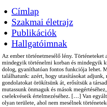
Címlap
Szakmai életrajz
Publikációk
Hallgatóimnak
Az ember történetmesélő lény. Történeteket 
mindegyik történelmi korban és mindegyik ku
dolog, gyaníthatóan fontos funkciója lehet. 
találhatunk: azért, hogy utasításokat adjunk,
gondolatokat örökítsünk át, erősítsük a társ
mutassunk önmaguk és mások megértéséhez, k
cselekvéseik értelmezéséhez. […] Van egyálta
olyan területe, ahol nem mesélnek története