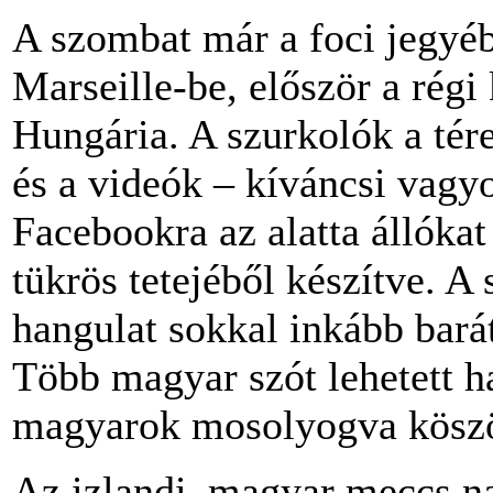
A szombat már a foci jegyéb
Marseille-be, először a régi 
Hungária. A szurkolók a tér
és a videók – kíváncsi vagyo
Facebookra az alatta állókat
tükrös tetejéből készítve. A 
hangulat sokkal inkább barát
Több magyar szót lehetett ha
magyarok mosolyogva köszö
Az izlandi–magyar meccs na