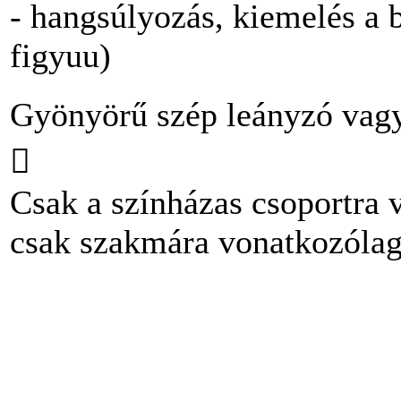
- hangsúlyozás, kiemelés a b
figyuu)
Gyönyörű szép leányzó vagy

Csak a színházas csoportra 
csak szakmára vonatkozólag.
Copyright © 2009–2017 ---