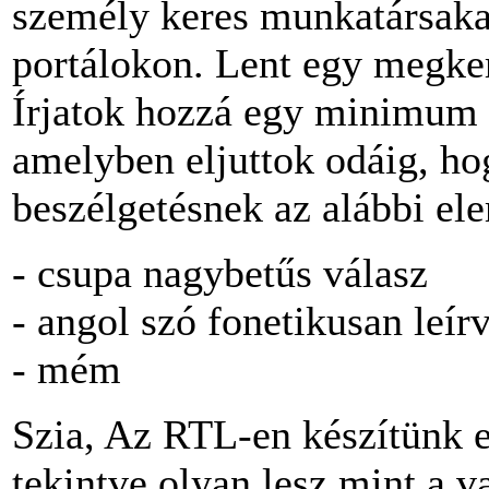
személy keres munkatársaka
portálokon. Lent egy megker
Írjatok hozzá egy minimum 
amelyben eljuttok odáig, hog
beszélgetésnek az alábbi ele
- csupa nagybetűs válasz
- angol szó fonetikusan leír
- mém
Szia, Az RTL-en készítünk 
tekintve olyan lesz mint a v