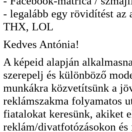
- Facebook-matrica / szmájl
- legalább egy rövidítést a
THX, LOL
Kedves Antónia!
A képeid alapján alkalmasna
szerepelj és különböző mode
munkákra közvetítsünk a jöv
reklámszakma folyamatos utá
fiatalokat keresünk, akiket 
reklám/divatfotózásokon és