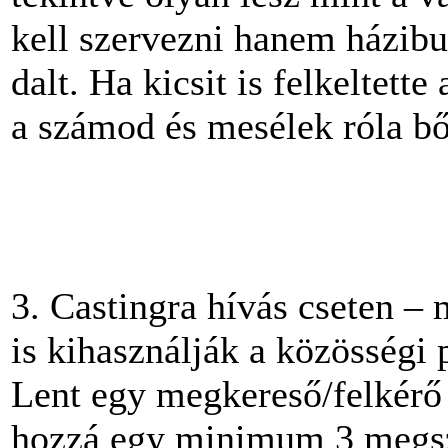
kell szervezni hanem házibul
dalt. Ha kicsit is felkeltet
a számod és mesélek róla b
3. Castingra hívás cseten –
is kihasználják a közösségi 
Lent egy megkereső/felkérő 
hozzá egy minimum 3 megszó