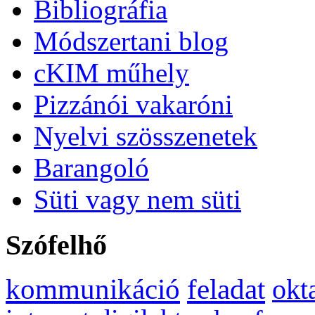
Bibliográfia
Módszertani blog
cKIM műhely
Pizzánói vakaróni
Nyelvi szösszenetek
Barangoló
Süti vagy nem süti
Szófelhő
kommunikáció
feladat
okt