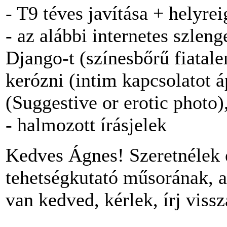
- T9 téves javítása + helyrei
- az alábbi internetes szlen
Django-t (színesbőrű fiatale
kerózni (intim kapcsolatot á
(Suggestive or erotic photo)
- halmozott írásjelek
Kedves Ágnes! Szeretnélek 
tehetségkutató műsorának, a
van kedved, kérlek, írj viss