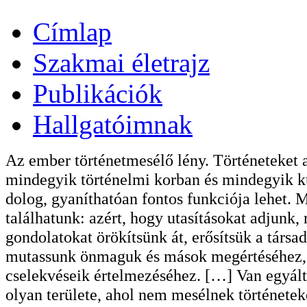
Címlap
Szakmai életrajz
Publikációk
Hallgatóimnak
Az ember történetmesélő lény. Történeteket 
mindegyik történelmi korban és mindegyik ku
dolog, gyaníthatóan fontos funkciója lehet. 
találhatunk: azért, hogy utasításokat adjunk,
gondolatokat örökítsünk át, erősítsük a társ
mutassunk önmaguk és mások megértéséhez, k
cselekvéseik értelmezéséhez. […] Van egyálta
olyan területe, ahol nem mesélnek története