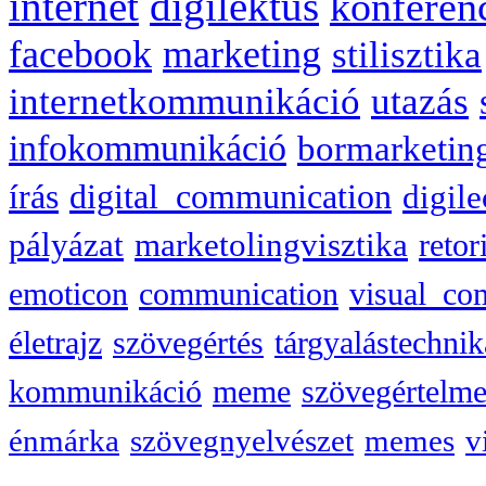
internet
digilektus
konferen
facebook
marketing
stilisztika
internetkommunikáció
utazás
infokommunikáció
bormarketin
írás
digital_communication
digile
pályázat
marketolingvisztika
retor
emoticon
communication
visual_co
életrajz
szövegértés
tárgyalástechnik
kommunikáció
meme
szövegértelme
énmárka
szövegnyelvészet
memes
v