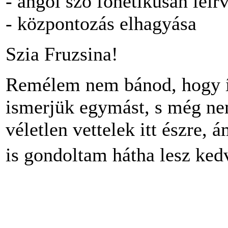
- angol szó fonetikusan leír
- központozás elhagyása
Szia Fruzsina!
Remélem nem bánod, hogy í
ismerjük egymást, s még nem
véletlen vettelek itt észre,
is gondoltam hátha lesz kedv