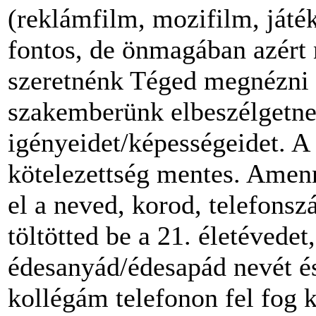
(reklámfilm, mozifilm, játé
fontos, de önmagában azért
szeretnénk Téged megnézni e
szakemberünk elbeszélgetne
igényeidet/képességeidet. A
kötelezettség mentes. Amenn
el a neved, korod, telefons
töltötted be a 21. életévede
édesanyád/édesapád nevét és
kollégám telefonon fel fog k