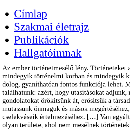
Címlap
Szakmai életrajz
Publikációk
Hallgatóimnak
Az ember történetmesélő lény. Történeteket 
mindegyik történelmi korban és mindegyik ku
dolog, gyaníthatóan fontos funkciója lehet. 
találhatunk: azért, hogy utasításokat adjunk,
gondolatokat örökítsünk át, erősítsük a társ
mutassunk önmaguk és mások megértéséhez, k
cselekvéseik értelmezéséhez. […] Van egyálta
olyan területe, ahol nem mesélnek története