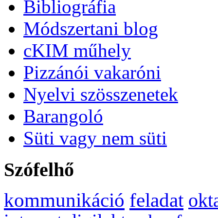
Bibliográfia
Módszertani blog
cKIM műhely
Pizzánói vakaróni
Nyelvi szösszenetek
Barangoló
Süti vagy nem süti
Szófelhő
kommunikáció
feladat
okt