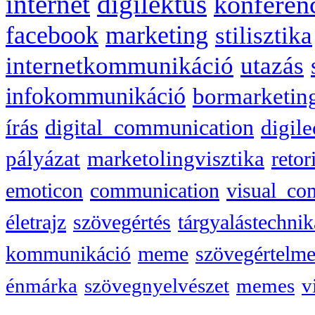
internet
digilektus
konferen
facebook
marketing
stilisztika
internetkommunikáció
utazás
infokommunikáció
bormarketin
írás
digital_communication
digile
pályázat
marketolingvisztika
retor
emoticon
communication
visual_co
életrajz
szövegértés
tárgyalástechnik
kommunikáció
meme
szövegértelme
énmárka
szövegnyelvészet
memes
v