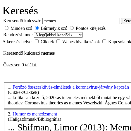
Keresés
Keresendő kulcsszó:
Ker
Minden szó
Bármelyik szó
Pontos kifejezés
Rendezési mód:
A keresés helye:
Cikkek
Webes hivatkozások
Kapcsolato
Keresendő kulcsszó
memes
Összesen 9 találat.
1.
Fertőző összeesküvés-elméletek a koronavírus-járvány kapcsán
(Cikkek/Cikkek)
... kritikusan kezelő, 2020-as internetes mémekből mutat be egy válogatást. Abstract in English Contagi
theories: Coronavirus theories as
memes
Veszelszki, Ágne
2.
Humor és menedzsment
(Hallgatóimnak/Bibliográfia)
... Shifman, Limor (2013):
Mem