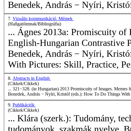
Benedek, András − Nyíri, Kristóf
7.
Vizuális kommunikáció. Mémek
(Hallgatóimnak/Bibliográfia)
... Ágnes 2013a: Promiscuity of
English-Hungarian Contrastive P
Benedek, András − Nyíri, Kristó
With Pictures: Skill, Practice, P
8.
Abstracts in English
(Cikkek/Cikkek)
... 321−328. (in Hungarian) 2013 Promiscuity of Images.
Memes
f
Benedek, András − Nyíri, Kristóf (eds.): How To Do Things With Pic
9.
Publikációk
(Cikkek/Cikkek)
... Klára (szerk.): Tudomány, te
tudományok, szakmák nyelve. Bu