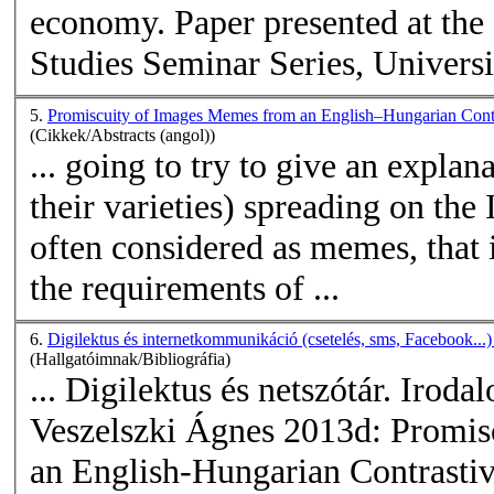
economy. Paper presented at th
Studies Seminar Series, Universit
5.
Promiscuity of Images Memes from an English–Hungarian Contra
(Cikkek/Abstracts (angol))
... going to try to give an expla
their varieties) spreading on the
often considered as
memes
, that
the requirements of ...
6.
Digilektus és internetkommunikáció (csetelés, sms, Facebook...
(Hallgatóimnak/Bibliográfia)
... Digilektus és netszótár. Irod
Veszelszki Ágnes 2013d: Promis
an English-Hungarian Contrastive