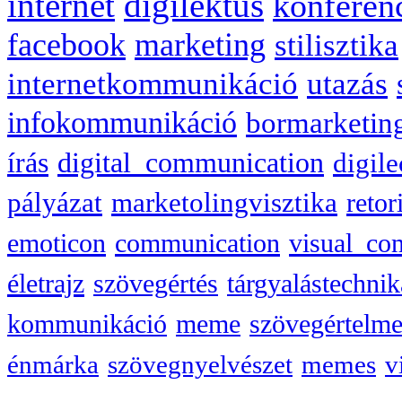
internet
digilektus
konferen
facebook
marketing
stilisztika
internetkommunikáció
utazás
infokommunikáció
bormarketin
írás
digital_communication
digile
pályázat
marketolingvisztika
retor
emoticon
communication
visual_co
életrajz
szövegértés
tárgyalástechnik
kommunikáció
meme
szövegértelme
énmárka
szövegnyelvészet
memes
v