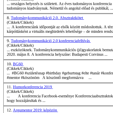
... országos helyezés is született. Az éves tudományos
konferencia
tudományos kiadványnak. Németül és angolul előad és publikál, ..
8.
Tudománykommunikáció 2.0. Absztraktkötet
(Cikkek/Cikkek)
... A konferenciánk időpontját az elsők között módosítottuk. A té
kárpótlásként a virtuális meghirdetés lehetősége – de minden rendsz
9.
Tudománykommunikáció 2.0 konferenciafelhívás
(Cikkek/Cikkek)
2020. május 8. A
konferencia
helyszíne: Budapesti Corvinus ...
10.
BG60
(Cikkek/Cikkek)
... #BG60 #születésnap #birthday #geburtstag #elte #tanár #
konfe
#mentor #köszönöm A köszöntő megformázva ...
11.
Humorkonferencia 2019
(Cikkek/Cikkek)
... A
konferencia
Facebook-eseménye
Konferencia
absztraktok Az előadás rövidített, animációk nélküli változata Köszönöm a barátai
hogy hozzájárultak és ...
12.
Argumentor 2019: képözön