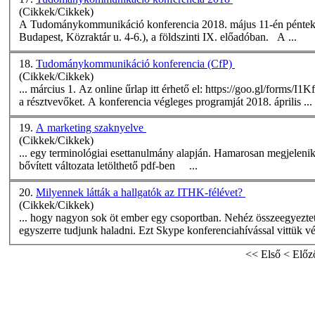
(Cikkek/Cikkek)
A Tudománykommunikáció
konferencia
2018. május 11-én péntek
Budapest, Közraktár u. 4-6.), a földszinti IX. előadóban. A ...
18.
Tudománykommunikáció konferencia (CfP)
(Cikkek/Cikkek)
... március 1. Az online űrlap itt érhető el: https://goo.gl/forms/
a résztvevőket. A
konferencia
végleges programját 2018. április ...
19.
A marketing szaknyelve
(Cikkek/Cikkek)
... egy terminológiai esettanulmány alapján. Hamarosan megjelenik
bővített változata letölthető pdf-ben ...
20.
Milyennek látták a hallgatók az ITHK-félévet?
(Cikkek/Cikkek)
... hogy nagyon sok öt ember egy csoportban. Nehéz összeegyezte
egyszerre tudjunk haladni. Ezt Skype
konferencia
hívással vittük vé
<<
Első
<
Előz