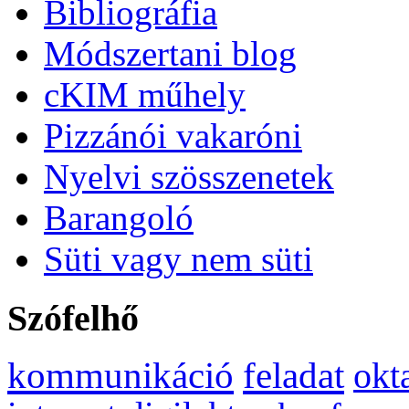
Bibliográfia
Módszertani blog
cKIM műhely
Pizzánói vakaróni
Nyelvi szösszenetek
Barangoló
Süti vagy nem süti
Szófelhő
kommunikáció
feladat
okt