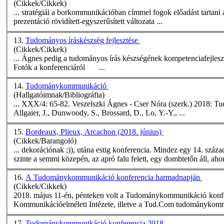
(Cikkek/Cikkek)
prezentáció rövidített-egyszerűsített változata ...
13.
Tudományos íráskészség fejlesztése
(Cikkek/Cikkek)
Fotók a konferenciáról ...
14.
Tudománykommunikáció
(Hallgatóimnak/Bibliográfia)
... XXX/4: 65-82. Veszelszki Ágnes - Cser Nóra (szerk.)
Allgaier, J., Dunwoody, S., Brossard, D., Lo, Y.-Y., ...
15.
Bordeaux, Plieux, Arcachon (2018. június)
(Cikkek/Barangoló)
... dekorációnak ;)), utána estig
konferencia
. Mindez egy 14. száza
szinte a semmi közepén, az apró falu felett, egy dombtetőn áll, aho
16.
A Tudománykommunikáció konferencia harmadnapján
(Cikkek/Cikkek)
2018. május 11-én, pénteken volt a Tudománykommunikáció
konf
Kommunikációelméleti Intézete, illetve a Tud.Com tudománykommu
17.
Tudománykommunikáció konferencia 2018