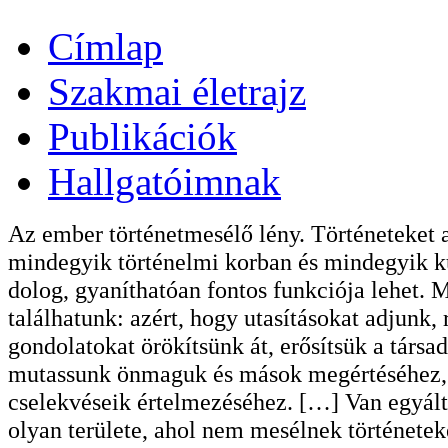
Címlap
Szakmai életrajz
Publikációk
Hallgatóimnak
Az ember történetmesélő lény. Történeteket 
mindegyik történelmi korban és mindegyik ku
dolog, gyaníthatóan fontos funkciója lehet. 
találhatunk: azért, hogy utasításokat adjunk,
gondolatokat örökítsünk át, erősítsük a társ
mutassunk önmaguk és mások megértéséhez, k
cselekvéseik értelmezéséhez. […] Van egyálta
olyan területe, ahol nem mesélnek története