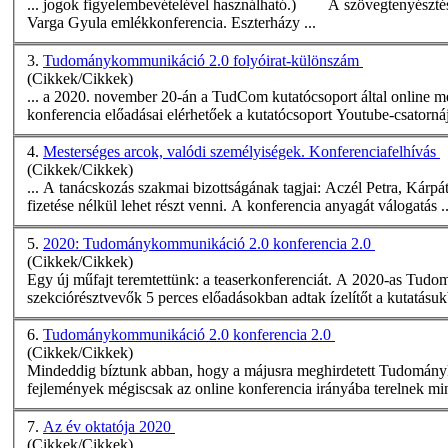
... jogok figyelembevételével használható.) A szövegtenyésztés hatása az iskolai kommunikációra. XVI. Tudatosság a kommunikációban,
Varga Gyula emlék
konferencia
. Eszterházy ...
3.
Tudománykommunikáció 2.0 folyóirat-különszám
(Cikkek/Cikkek)
... a 2020. november 20-án a TudCom kutatócsoport által online 
konferencia
előadásai elérhetőek a kutatócsoport Youtube-csatornájá
4.
Mesterséges arcok, valódi személyiségek. Konferenciafelhívás
(Cikkek/Cikkek)
... A tanácskozás szakmai bizottságának tagjai: Aczél Petra, Kárpá
fizetése nélkül lehet részt venni. A
konferencia
anyagát válogatás ..
5.
2020: Tudománykommunikáció 2.0 konferencia 2.0
(Cikkek/Cikkek)
Egy új műfajt teremtettünk: a teaserkonferenciát. A 2020-as Tu
szekciórésztvevők 5 perces előadásokban adtak ízelítőt a kutatásukb
6.
Tudománykommunikáció 2.0 konferencia 2.0
(Cikkek/Cikkek)
Mindeddig bíztunk abban, hogy a májusra meghirdetett Tudományk
fejlemények mégiscsak az online
konferencia
irányába terelnek mink
7.
Az év oktatója 2020
(Cikkek/Cikkek)