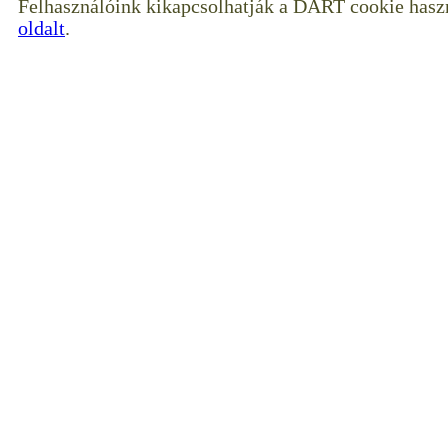
Felhasználóink kikapcsolhatják a DART cookie haszn
oldalt
.