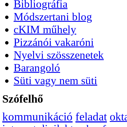
Bibliográfia
Módszertani blog
cKIM műhely
Pizzánói vakaróni
Nyelvi szösszenetek
Barangoló
Süti vagy nem süti
Szófelhő
kommunikáció
feladat
okt