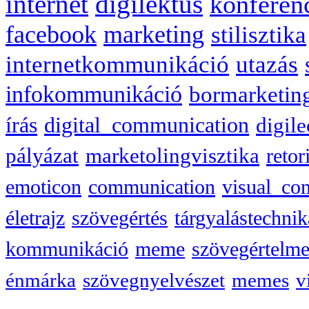
internet
digilektus
konferen
facebook
marketing
stilisztika
internetkommunikáció
utazás
infokommunikáció
bormarketin
írás
digital_communication
digile
pályázat
marketolingvisztika
retor
emoticon
communication
visual_co
életrajz
szövegértés
tárgyalástechnik
kommunikáció
meme
szövegértelme
énmárka
szövegnyelvészet
memes
v