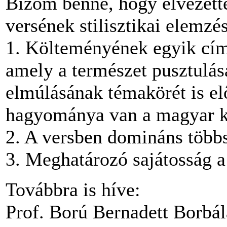
Bízom benne, hogy élvezettel ol
versének stilisztikai elemzés
1. Költeményének egyik cím
amely a természet pusztulása
elmúlásának témakörét is el
hagyománya van a magyar k
2. A versben domináns több
3. Meghatározó sajátosság a 
Továbbra is híve:
Prof. Ború Bernadett Borbál