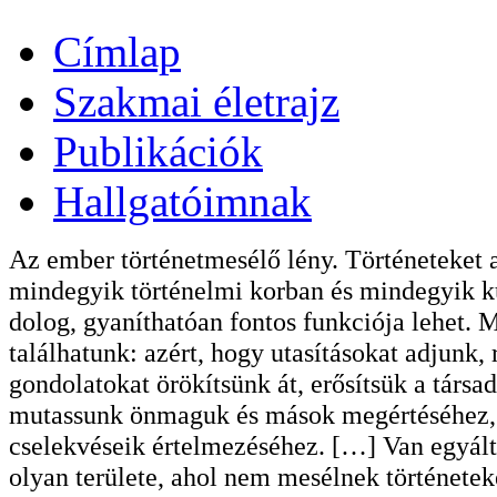
Címlap
Szakmai életrajz
Publikációk
Hallgatóimnak
Az ember történetmesélő lény. Történeteket 
mindegyik történelmi korban és mindegyik ku
dolog, gyaníthatóan fontos funkciója lehet. 
találhatunk: azért, hogy utasításokat adjunk,
gondolatokat örökítsünk át, erősítsük a társ
mutassunk önmaguk és mások megértéséhez, k
cselekvéseik értelmezéséhez. […] Van egyálta
olyan területe, ahol nem mesélnek története