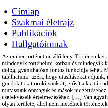
Címlap
Szakmai életrajz
Publikációk
Hallgatóimnak
Az ember történetmesélő lény. Történeteket 
mindegyik történelmi korban és mindegyik ku
dolog, gyaníthatóan fontos funkciója lehet. 
találhatunk: azért, hogy utasításokat adjunk,
gondolatokat örökítsünk át, erősítsük a társ
mutassunk önmaguk és mások megértéséhez, k
cselekvéseik értelmezéséhez. […] Van egyálta
olyan területe, ahol nem mesélnek története