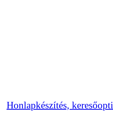
Copyright © 2009–2017 ---
--- Minden jog 
Honlapkészítés, keresőopt