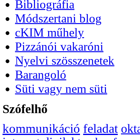
Bibliográfia
Módszertani blog
cKIM műhely
Pizzánói vakaróni
Nyelvi szösszenetek
Barangoló
Süti vagy nem süti
Szófelhő
kommunikáció
feladat
okt