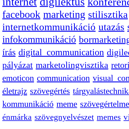
internet
digilektus
konferen
facebook
marketing
stilisztika
internetkommunikáció
utazás
infokommunikáció
bormarketin
írás
digital_communication
digile
pályázat
marketolingvisztika
retor
emoticon
communication
visual_co
életrajz
szövegértés
tárgyalástechnik
kommunikáció
meme
szövegértelme
énmárka
szövegnyelvészet
memes
v