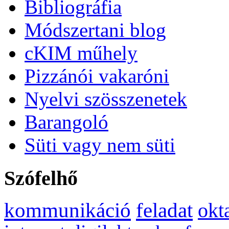
Bibliográfia
Módszertani blog
cKIM műhely
Pizzánói vakaróni
Nyelvi szösszenetek
Barangoló
Süti vagy nem süti
Szófelhő
kommunikáció
feladat
okt