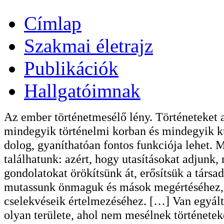
Címlap
Szakmai életrajz
Publikációk
Hallgatóimnak
Az ember történetmesélő lény. Történeteket 
mindegyik történelmi korban és mindegyik ku
dolog, gyaníthatóan fontos funkciója lehet. 
találhatunk: azért, hogy utasításokat adjunk,
gondolatokat örökítsünk át, erősítsük a társ
mutassunk önmaguk és mások megértéséhez, k
cselekvéseik értelmezéséhez. […] Van egyálta
olyan területe, ahol nem mesélnek története