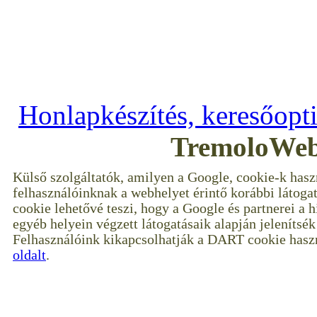
Copyright © 2009–2017 ---
--- Minden jog 
Honlapkészítés, keresőopt
TremoloWeb
Külső szolgáltatók, amilyen a Google, cookie-k hasz
felhasználóinknak a webhelyet érintő korábbi látoga
cookie lehetővé teszi, hogy a Google és partnerei a 
egyéb helyein végzett látogatásaik alapján jelenítsé
Felhasználóink kikapcsolhatják a DART cookie haszn
oldalt
.