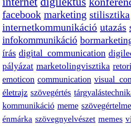
internet
digilektus
konferen
facebook
marketing
stilisztika
internetkommunikáció
utazás
infokommunikáció
bormarketin
írás
digital_communication
digile
pályázat
marketolingvisztika
retor
emoticon
communication
visual_co
életrajz
szövegértés
tárgyalástechnik
kommunikáció
meme
szövegértelme
énmárka
szövegnyelvészet
memes
v