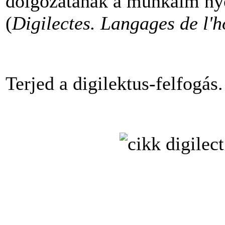
dolgozatának a munkáim n
(
Digilectes. Langages de l'h
Terjed a digilektus-felfogás.