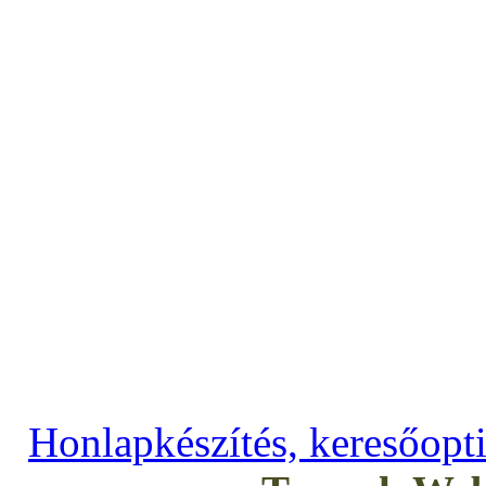
Copyright © 2009–2017 ---
--- Minden jog 
Honlapkészítés, keresőopt