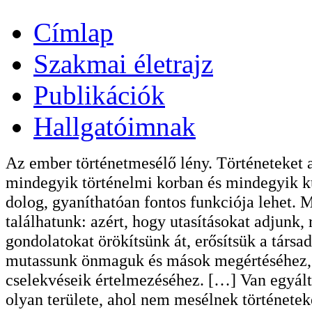
Címlap
Szakmai életrajz
Publikációk
Hallgatóimnak
Az ember történetmesélő lény. Történeteket 
mindegyik történelmi korban és mindegyik ku
dolog, gyaníthatóan fontos funkciója lehet. 
találhatunk: azért, hogy utasításokat adjunk,
gondolatokat örökítsünk át, erősítsük a társ
mutassunk önmaguk és mások megértéséhez, k
cselekvéseik értelmezéséhez. […] Van egyálta
olyan területe, ahol nem mesélnek története