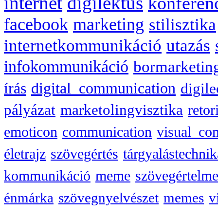
internet
digilektus
konferen
facebook
marketing
stilisztika
internetkommunikáció
utazás
infokommunikáció
bormarketin
írás
digital_communication
digile
pályázat
marketolingvisztika
retor
emoticon
communication
visual_co
életrajz
szövegértés
tárgyalástechnik
kommunikáció
meme
szövegértelme
énmárka
szövegnyelvészet
memes
v