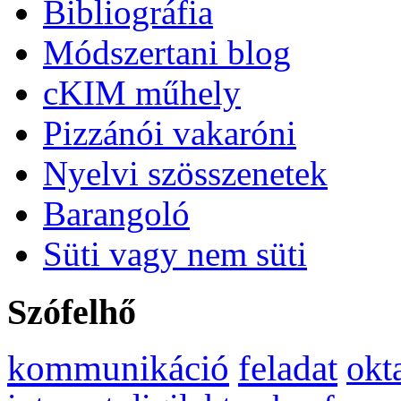
Bibliográfia
Módszertani blog
cKIM műhely
Pizzánói vakaróni
Nyelvi szösszenetek
Barangoló
Süti vagy nem süti
Szófelhő
kommunikáció
feladat
okt