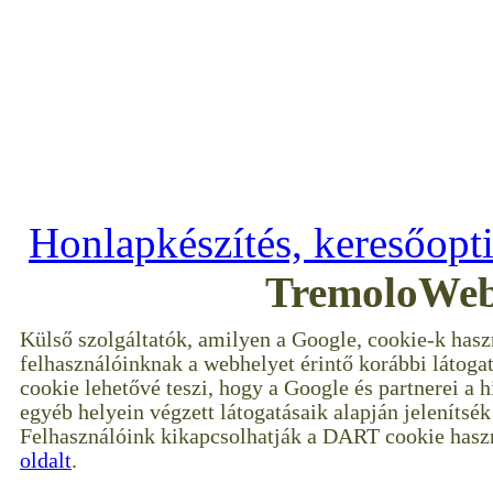
Copyright © 2009–2017 ---
--- Minden jog 
Honlapkészítés, keresőopt
TremoloWeb
Külső szolgáltatók, amilyen a Google, cookie-k hasz
felhasználóinknak a webhelyet érintő korábbi látoga
cookie lehetővé teszi, hogy a Google és partnerei a 
egyéb helyein végzett látogatásaik alapján jelenítsé
Felhasználóink kikapcsolhatják a DART cookie haszn
oldalt
.