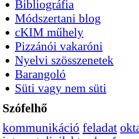
Bibliográfia
Módszertani blog
cKIM műhely
Pizzánói vakaróni
Nyelvi szösszenetek
Barangoló
Süti vagy nem süti
Szófelhő
kommunikáció
feladat
okt