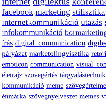
internet
digilektus
konferen
facebook
marketing
stilisztika
internetkommunikáció
utazás
infokommunikáció
bormarketin
írás
digital_communication
digile
pályázat
marketolingvisztika
retor
emoticon
communication
visual_co
életrajz
szövegértés
tárgyalástechnik
kommunikáció
meme
szövegértelme
énmárka
szövegnyelvészet
memes
v