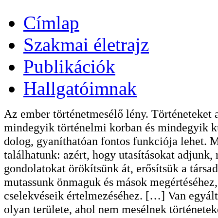
Címlap
Szakmai életrajz
Publikációk
Hallgatóimnak
Az ember történetmesélő lény. Történeteket 
mindegyik történelmi korban és mindegyik ku
dolog, gyaníthatóan fontos funkciója lehet. 
találhatunk: azért, hogy utasításokat adjunk,
gondolatokat örökítsünk át, erősítsük a társ
mutassunk önmaguk és mások megértéséhez, k
cselekvéseik értelmezéséhez. […] Van egyálta
olyan területe, ahol nem mesélnek története